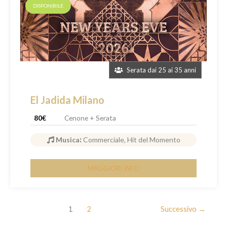
DISPONIBILE
Serata dai 25 ai 35 anni
El Jadida Milano
80€
Cenone + Serata
Musica
:
Commerciale, Hit del Momento
MAGGIORI INFO
1
2
Successivo
→