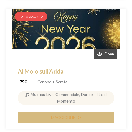
TUTTO ESAURITO
Open
Al Molo sull’Adda
75€
Cenone + Serata
Musica
:
Live, Commerciale, Dance, Hit del
Momento
MAGGIORI INFO