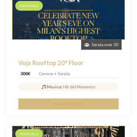
DISPONIBILE
Serata over 30
Voja Rooftop 20° Floor
300€
Cenone + Serata
Musica
:
Hit del Momento
MAGGIORI INFO
DISPONIBILE