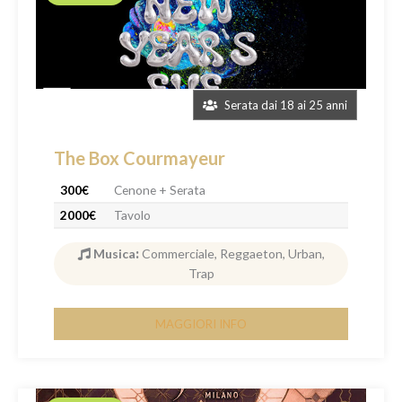
Serata dai 18 ai 25 anni
The Box Courmayeur
300€
Cenone + Serata
2000€
Tavolo
Musica
:
Commerciale, Reggaeton, Urban,
Trap
MAGGIORI INFO