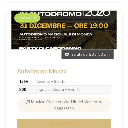
DISPONIBILE
Serata dai 20 ai 30 anni
Autodromo Monza
155€
Cenone + Serata
80€
Ingresso Serata + Brindisi
Musica
:
Commerciale, Hit del Momento,
Reggaeton
MAGGIORI INFO