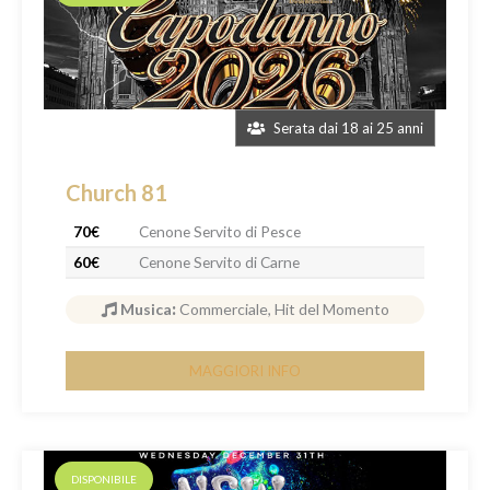
Serata dai 18 ai 25 anni
Church 81
70€
Cenone Servito di Pesce
60€
Cenone Servito di Carne
Musica
:
Commerciale, Hit del Momento
MAGGIORI INFO
DISPONIBILE