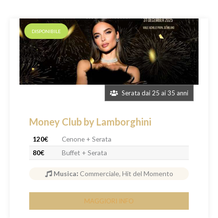
DISPONIBILE
Serata dai 25 ai 35 anni
Money Club by Lamborghini
120€
Cenone + Serata
80€
Buffet + Serata
Musica
:
Commerciale, Hit del Momento
MAGGIORI INFO