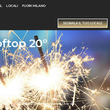
L
LOCALI
FUORI MILANO
SEGNALA IL TUO LOCALE
ftop 20°
ta dai 25 ai 35 anni
,
Serata Over 30
,
Serata Over 40
,