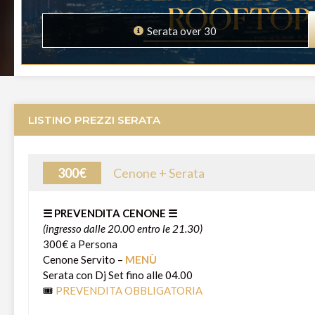
Serata over 30
LISTINO PREZZI SERATA
300€
Cenone + Serata
☰ PREVENDITA CENONE ☰
(ingresso dalle 20.00 entro le 21.30)
300€ a Persona
Cenone Servito –
MENÙ
Serata con Dj Set fino alle 04.00
🎟️
PREVENDITA OBBLIGATORIA