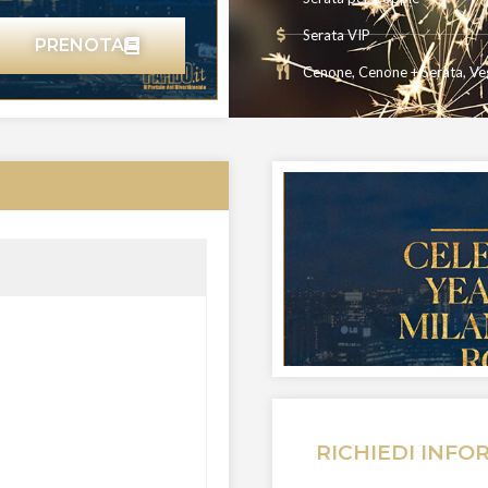
Serata VIP
PRENOTA
Cenone
,
Cenone + Serata
,
Ve
RICHIEDI INFO