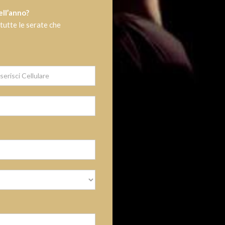
ell’anno?
 tutte le serate che