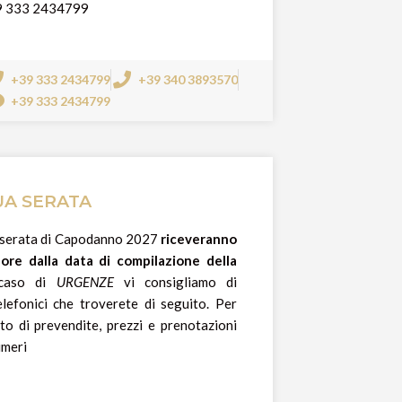
39 333 2434799
+39 333 2434799
+39 340 3893570
+39 333 2434799
UA SERATA
la serata di Capodanno 2027
riceveranno
ore dalla data di compilazione della
 caso di
URGENZE
vi consigliamo di
elefonici che troverete di seguito. Per
sto di prevendite, prezzi e prenotazioni
umeri