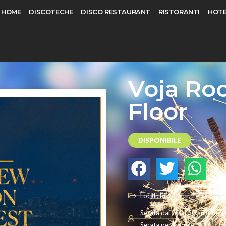
HOME
DISCOTECHE
DISCO RESTAURANT
RISTORANTI
HOTE
Voja Roo
Floor
DISPONIBILE
Locali
,
Ristoranti
,
Terrazza
Serata dai 20 ai 30 anni
,
Sera
Serata per Coppie