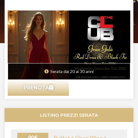
Serata dai 20 ai 30 anni
PRENOTA
LISTINO PREZZI SERATA
90€
Buffet + Open Wine +