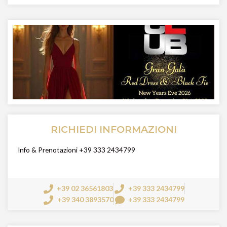
RICHIEDI INFORMAZIONI
Info & Prenotazioni +39 333 2434799
+39 02 36561803
+39 333 2434799
+39 340 3893570
+39 333 2434799