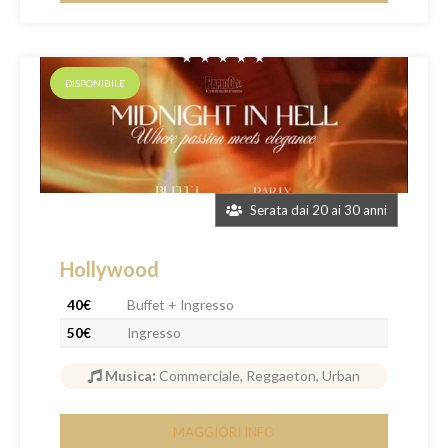
DISPONIBILE
Serata dai 20 ai 30 anni
Hollywood
40€
Buffet + Ingresso
50€
Ingresso
Musica
:
Commerciale, Reggaeton, Urban
MAGGIORI INFO