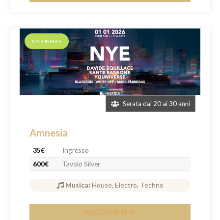
DISPONIBILE
Serata dai 20 ai 30 anni
Amnesia
35€
Ingresso
600€
Tavolo Silver
Musica
:
House, Electro, Techno
MAGGIORI INFO