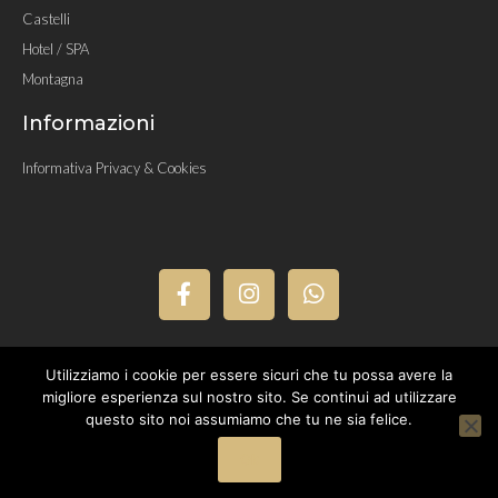
Castelli
Hotel / SPA
Montagna
Informazioni
Informativa Privacy & Cookies
F
I
W
a
n
h
c
s
a
e
t
t
b
a
s
o
g
a
o
r
p
Utilizziamo i cookie per essere sicuri che tu possa avere la
k
a
p
migliore esperienza sul nostro sito. Se continui ad utilizzare
-
m
questo sito noi assumiamo che tu ne sia felice.
f
Copyright ©2002/2026 - Gruppo Papido Srl - CF/P.IVA 05474930962
Ok