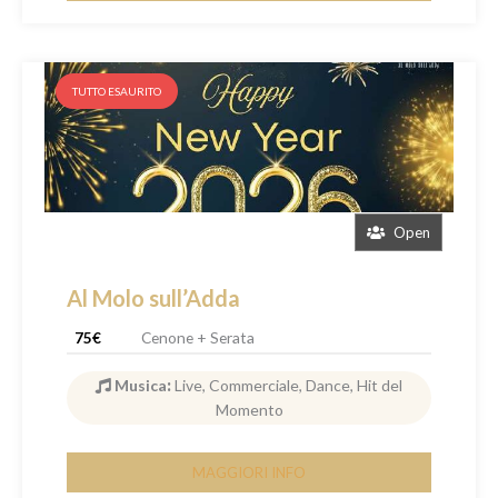
TUTTO ESAURITO
Open
Al Molo sull’Adda
75€
Cenone + Serata
Musica
:
Live, Commerciale, Dance, Hit del
Momento
MAGGIORI INFO