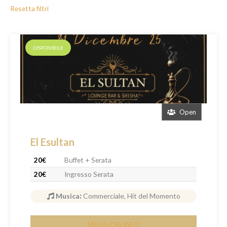
Resetta filtri
DISPONIBILE
Open
El Esultan
20€
Buffet + Serata
20€
Ingresso Serata
Musica
:
Commerciale, Hit del Momento
MAGGIORI INFO