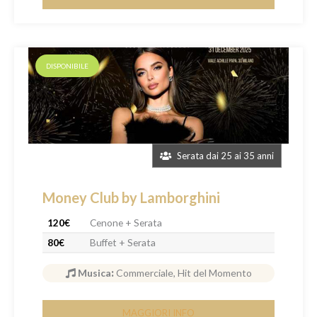
DISPONIBILE
Serata dai 25 ai 35 anni
Money Club by Lamborghini
120€
Cenone + Serata
80€
Buffet + Serata
Musica
:
Commerciale, Hit del Momento
MAGGIORI INFO