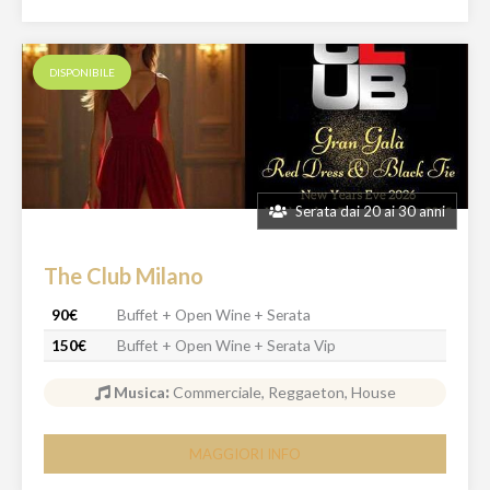
DISPONIBILE
Serata dai 20 ai 30 anni
The Club Milano
90€
Buffet + Open Wine + Serata
150€
Buffet + Open Wine + Serata Vip
Musica
:
Commerciale, Reggaeton, House
MAGGIORI INFO