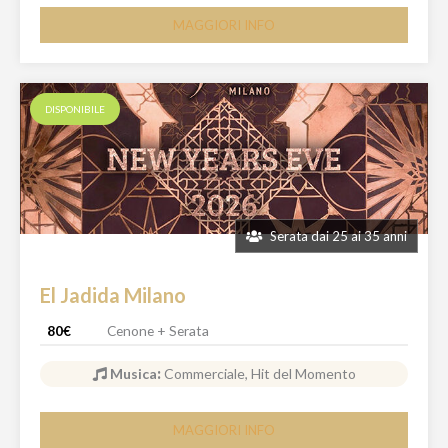
MAGGIORI INFO
DISPONIBILE
Serata dai 25 ai 35 anni
El Jadida Milano
80€
Cenone + Serata
Musica
:
Commerciale, Hit del Momento
MAGGIORI INFO