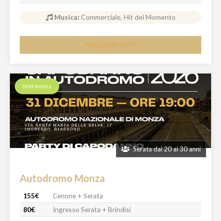
Musica
:
Commerciale, Hit del Momento
MAGGIORI INFO
DISPONIBILE
Serata dai 20 ai 30 anni
Autodromo Monza
155€
Cenone + Serata
80€
Ingresso Serata + Brindisi