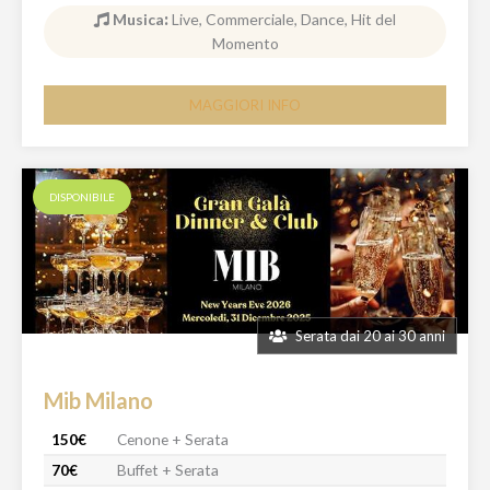
Musica
:
Live, Commerciale, Dance, Hit del
Momento
MAGGIORI INFO
DISPONIBILE
Serata dai 20 ai 30 anni
Mib Milano
150€
Cenone + Serata
70€
Buffet + Serata