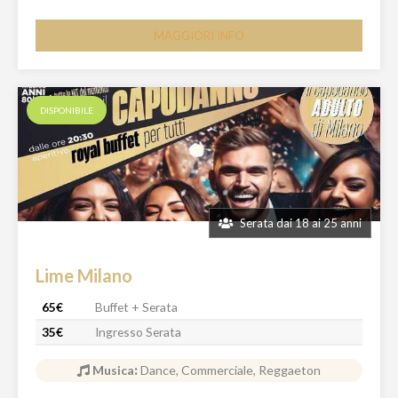
MAGGIORI INFO
DISPONIBILE
Serata dai 18 ai 25 anni
Lime Milano
65€
Buffet + Serata
35€
Ingresso Serata
Musica
:
Dance, Commerciale, Reggaeton