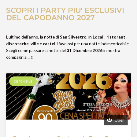
SCOPRI I PARTY PIU' ESCLUSIVI
DEL CAPODANNO 2027
L’ultimo dell’anno, la notte di
S
an Silvestro
, in
Locali
,
ristoranti
,
discoteche
,
ville
e
castelli
favolosi per una notte indimenticabile
Scegli come passare la notte del
31 Dicembre 2026
in nostra
compagnia… !!
DISPONIBILE
Open