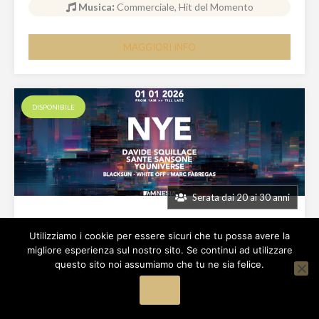
Musica
:
Commerciale, Hit del Momento
MAGGIORI INFO
DISPONIBILE
Serata dai 20 ai 30 anni
Utilizziamo i cookie per essere sicuri che tu possa avere la
Amnesia
migliore esperienza sul nostro sito. Se continui ad utilizzare
questo sito noi assumiamo che tu ne sia felice.
35€
Ingresso
600€
Tavolo Silver
Ok
Musica
:
House, Electro, Techno