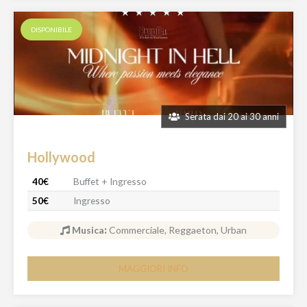
DISPONIBILE
Serata dai 20 ai 30 anni
Hollywood
40€
Buffet + Ingresso
50€
Ingresso
Musica
:
Commerciale, Reggaeton, Urban
MAGGIORI INFO