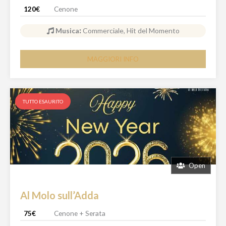
120€
Cenone
Musica
:
Commerciale, Hit del Momento
MAGGIORI INFO
TUTTO ESAURITO
Open
Al Molo sull’Adda
75€
Cenone + Serata