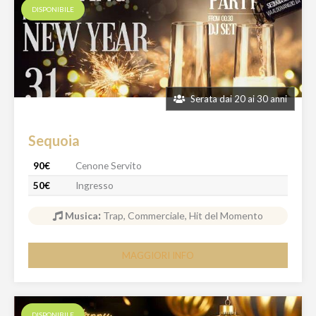
DISPONIBILE
Serata dai 20 ai 30 anni
Sequoia
90€
Cenone Servito
50€
Ingresso
Musica
:
Trap, Commerciale, Hit del Momento
MAGGIORI INFO
DISPONIBILE