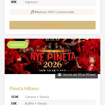
80€
Ingresso
Musica
:
360°, Commerciale
MAGGIORI INFO
DISPONIBILE
Serata dai 20 ai 30 anni
Pineta Milano
150€
Cenone + Serata
50€
Buffet + Serata