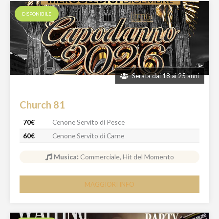
DISPONIBILE
Serata dai 18 ai 25 anni
Church 81
70€
Cenone Servito di Pesce
60€
Cenone Servito di Carne
Musica
:
Commerciale, Hit del Momento
MAGGIORI INFO