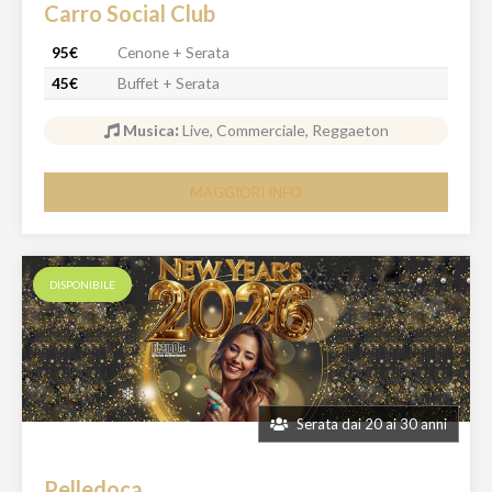
Carro Social Club
95€
Cenone + Serata
45€
Buffet + Serata
Musica
:
Live, Commerciale, Reggaeton
MAGGIORI INFO
DISPONIBILE
Serata dai 20 ai 30 anni
Pelledoca