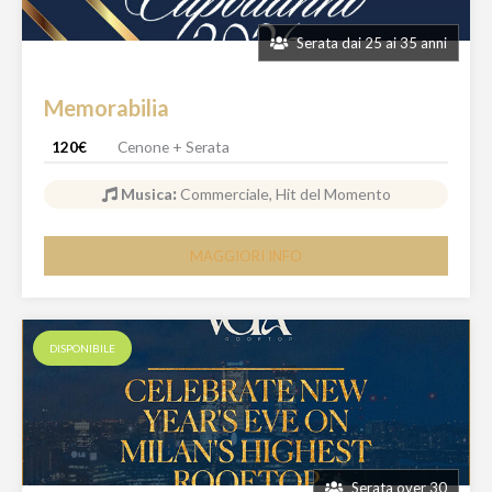
Serata dai 25 ai 35 anni
Memorabilia
120€
Cenone + Serata
Musica
:
Commerciale, Hit del Momento
MAGGIORI INFO
DISPONIBILE
Serata over 30