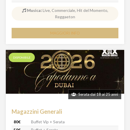
Musica
:
Live, Commerciale, Hit del Momento,
Reggaeton
MAGGIORI INFO
DISPONIBILE
Serata dai 18 ai 25 anni
Magazzini Generali
80€
Buffet Vip + Serata
50€
Buffet + Serata