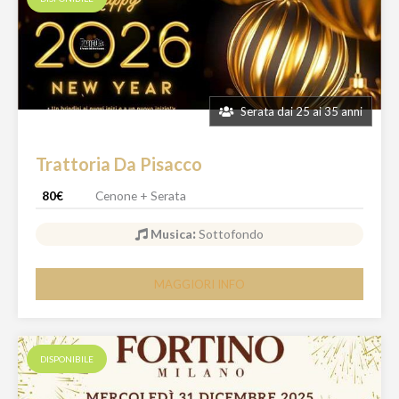
Serata dai 25 ai 35 anni
Trattoria Da Pisacco
80€
Cenone + Serata
Musica
:
Sottofondo
MAGGIORI INFO
DISPONIBILE