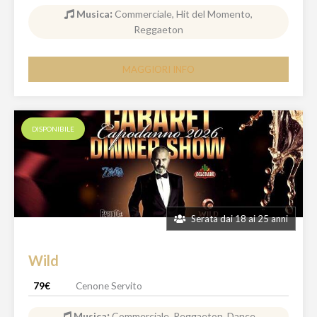
Musica
:
Commerciale, Hit del Momento,
Reggaeton
MAGGIORI INFO
DISPONIBILE
Serata dai 18 ai 25 anni
Wild
79€
Cenone Servito
Musica
:
Commerciale, Reggaeton, Dance