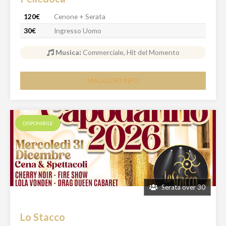
120€
Cenone + Serata
30€
Ingresso Uomo
Musica
:
Commerciale, Hit del Momento
MAGGIORI INFO
DISPONIBILE
Serata over 30
Lo Stacco