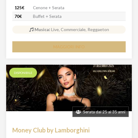
125€
Cenone + Serata
70€
Buffet + Serata
Musica
:
Live, Commerciale, Reggaeton
MAGGIORI INFO
DISPONIBILE
Serata dai 25 ai 35 anni
Money Club by Lamborghini