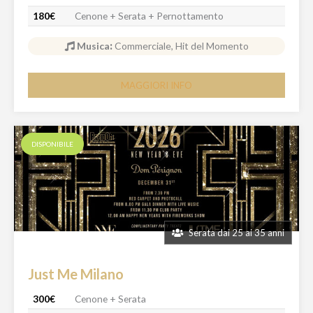
180€
Cenone + Serata + Pernottamento
Musica
:
Commerciale, Hit del Momento
MAGGIORI INFO
DISPONIBILE
Serata dai 25 ai 35 anni
Just Me Milano
300€
Cenone + Serata