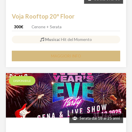
Voja Rooftop 20° Floor
300€
Cenone + Serata
Musica
:
Hit del Momento
MAGGIORI INFO
DISPONIBILE
Serata dai 18 ai 25 anni