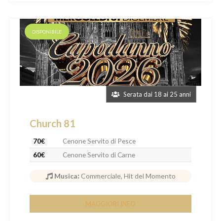
DISPONIBILE
Serata dai 18 ai 25 anni
Church 81
70€
Cenone Servito di Pesce
60€
Cenone Servito di Carne
Musica
:
Commerciale, Hit del Momento
MAGGIORI INFO