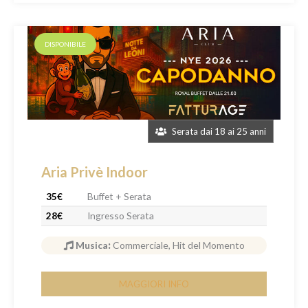
DISPONIBILE
Serata dai 18 ai 25 anni
Aria Privè Indoor
35€
Buffet + Serata
28€
Ingresso Serata
Musica
:
Commerciale, Hit del Momento
MAGGIORI INFO