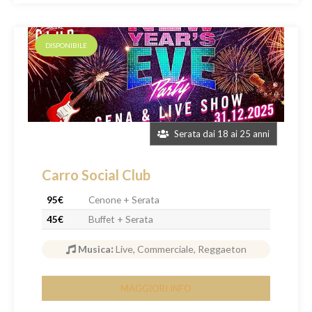
DISPONIBILE
Serata dai 18 ai 25 anni
Carro Social Club
95€
Cenone + Serata
45€
Buffet + Serata
Musica
:
Live, Commerciale, Reggaeton
MAGGIORI INFO