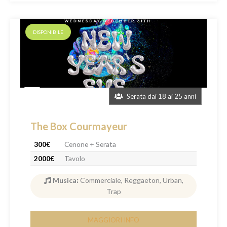
DISPONIBILE
Serata dai 18 ai 25 anni
The Box Courmayeur
300€
Cenone + Serata
2000€
Tavolo
Musica
:
Commerciale, Reggaeton, Urban,
Trap
MAGGIORI INFO