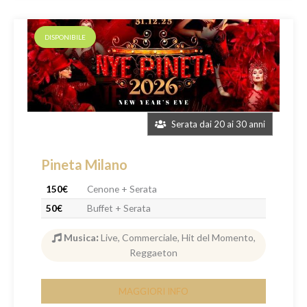
DISPONIBILE
Serata dai 20 ai 30 anni
Pineta Milano
150€
Cenone + Serata
50€
Buffet + Serata
Musica
:
Live, Commerciale, Hit del Momento,
Reggaeton
MAGGIORI INFO