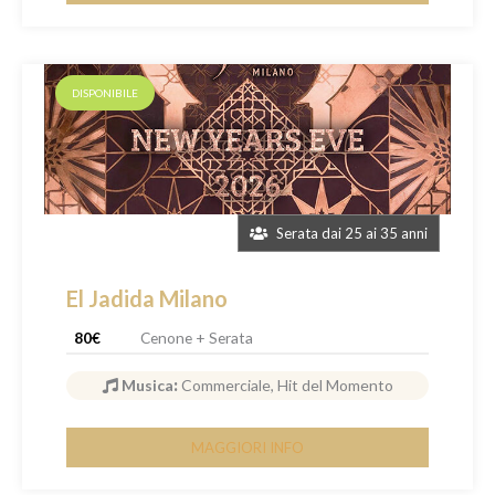
DISPONIBILE
Serata dai 25 ai 35 anni
El Jadida Milano
80€
Cenone + Serata
Musica
:
Commerciale, Hit del Momento
MAGGIORI INFO